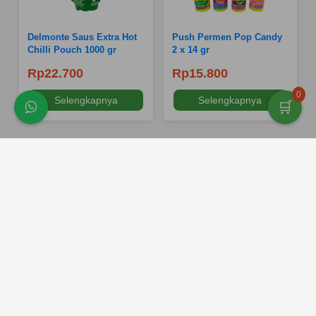
Delmonte Saus Extra Hot
Push Permen Pop Candy
Chilli Pouch 1000 gr
2 x 14 gr
Rp22.700
Rp15.800
0
Selengkapnya
Selengkapnya
🛒
Kontak Kami
|
Kebijakan Privasi
|
Syarat dan Ketentuan