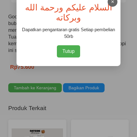
×
السلام عليكم ورحمة الله
وبركاته
Good Day Cappuccino 25gr x 30 merupakan kopi
bubuk yang terbuat dari biji kopi pilihan. Varian ini
Dapatkan pengantaran gratis Setiap pembelian
menghasilkan kopi yang harum dan lebih enak.
50rb
Tuangkan satu sendok makan ke dalam cangkir
kemudian seduh dengan air mendidih 200 ml dan kopi
ini siap disajikan.
Tutup
Rp75.600
Tambah ke Keranjang
Bagikan Produk
Produk Terkait