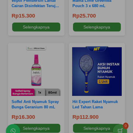
Wipol Pembersih Lantai
Mama Lime Greentea
Cairan Disinfektan Teruj...
Pouch 3 x 680 mL
Rp15.300
Rp25.700
Selengkapnya
Selengkapnya
Soffel Anti Nyamuk Spray
Hit Expert Raket Nyamuk
Bunga Geranium 80 mL
Led Tahan Lama
Rp16.300
Rp112.900
0
Selengkapnya
Selengkapnya
🛒