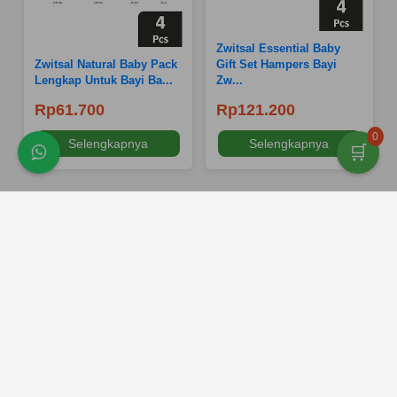
Zwitsal Essential Baby
Zwitsal Natural Baby Pack
Gift Set Hampers Bayi
Lengkap Untuk Bayi Ba...
Zw...
Rp61.700
Rp121.200
0
Selengkapnya
Selengkapnya
🛒